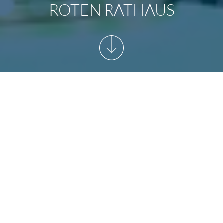
ROTEN RATHAUS
START
/
NEWSARCHIV
/
CUP HANDOVER
DFB-
POKALFINALE AB JETZT
AUSGESTELLT IM ROTEN
RATHAUS