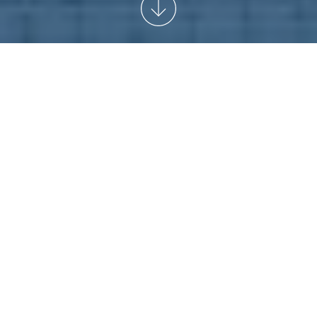
START
/
NEWSARCHIV
/
ANSELM ECKOLD -
10 JAHRE
TOURGUIDE IM
OLYMPIASTADION BERLIN
Richtig – Anselm ist einer der dienstältesten und
sachkundigsten Tour Guides im Olympiastadion Berlin
und führt täglich Gäste aus der ganzen Welt hinter die
Kulissen dieses geschichtsträchtigen Ortes.
Als 2004 das Besucherprogramm im Olympiastadion