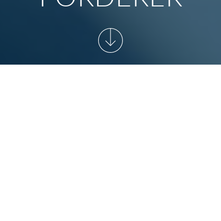
START
/
PARTNER & FÖRDERER
/
Als Full-Service-Caterer zählt Aramark in Deutschland zu
den führenden Dienstleistern auf diesem Markt. Das
bundesweit zweitgrößte Catering-Unternehmen betreut
über 500 Kunden in den Bereichen
Workplace Experience und Health & Care.
Im Bereich Sport & Event Catering werden rund 20
Stadien, Arenen, Eventlocations, Zoos und