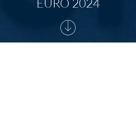
EURO 2024
START
/
NEWSARCHIV
/
MEILENSTEIN AUF DEM
WEG ZUR UEFA EURO 2024
Delegation der
UEFA
und des
DFB
besuchen die
Sportmetropole Berlin
Vom 30. November bis 02. Dezember 2021 ist eine