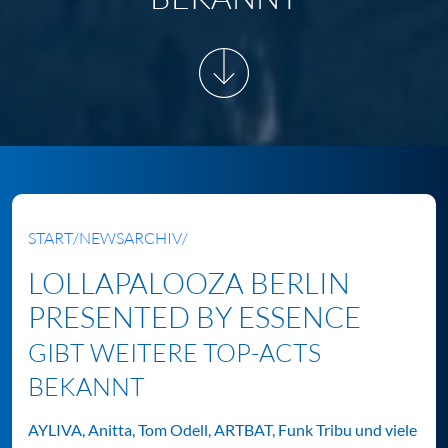
START
/
NEWSARCHIV
/
LOLLAPALOOZA BERLIN
PRESENTED BY ESSENCE
GIBT WEITERE TOP-ACTS
BEKANNT
AYLIVA, Anitta, Tom Odell, ARTBAT, Funk Tribu und viele