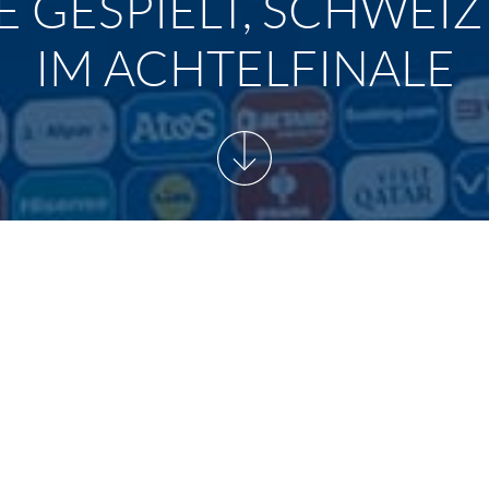
 GESPIELT, SCHWEIZ
IM ACHTELFINALE
: HALBZEIT IN BERLIN
ESPIELT, SCHWEIZ GEGEN