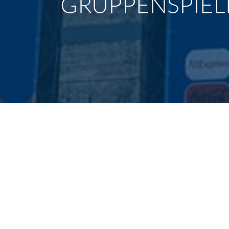
GRUPPENSPIELE
START
/
NEWSARCHIV
/
UEFA EURO 2024
GRUPPENSPIELE G