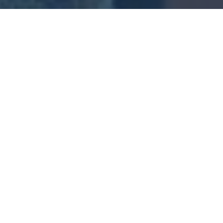
START
/
NEWSARCHIV
/
ERSTER EIGENER
STADIONHONIG
Am 03. Juni 2019 zogen zwei isolierte Bienenköniginnen
in je eine „Bienenbox“ am Olympiastadion Berlin. Auf
einer naturbelassenen Wiese am großen Marchhof, gut
100 Meter vom Stadion entfernt, sind seitdem zwei
Bienenvölker und 40.000 Honigbienen beheimatet. Nach
der Gewöhnung an die neue Umgebung konnte nun nach
einem Jahr der
erste Stadionhonig geerntet
werden.
Nachdem die Bienen im vergangenen Sommer eingesetzt