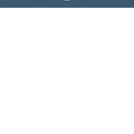
START
/
NEWSARCHIV
/
DREIMILLIONSTER
BESUCHER
IM
OLYMPIASTADION BERLIN
Feiertag in einem der bedeutendsten Ausflugsziele
Berlins. Das
Besucherprogramm
im Olympiastadion
Berlin begrüßt den dreimillionsten Touristen:
Holger
Gellink
(47, im Bild rechts) aus Nordhorn ist der
Millionen-Mann.
Im Olympiastadion Berlin wurde schon viel gefeiert:
wichtige Siege, Titel, Medaillen, Sportler und Superstars