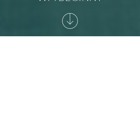
START
/
NEWSARCHIV
/
DIE FIFA FRAUEN-WM-
WM
BEGINNT
Berlin, 26.06.2011: Sommermärchen 2011 – kann
losgehen! Der Anpfiff zur FIFA Frauen WM-2011 ist nur
noch wenige Stunden entfernt. Deutschland gegen
Kanada heißt es ab 18 Uhr im Olympiastadion Berlin. Im